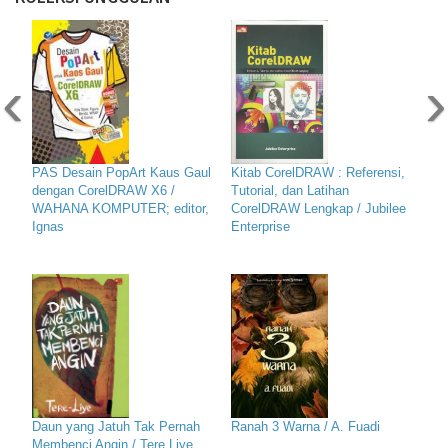
‹
›
PAS Desain PopArt Kaus Gaul
Kitab CorelDRAW : Referensi,
dengan CorelDRAW X6 /
Tutorial, dan Latihan
WAHANA KOMPUTER; editor,
CorelDRAW Lengkap / Jubilee
Ignas
Enterprise
Daun yang Jatuh Tak Pernah
Ranah 3 Warna / A. Fuadi
Membenci Angin / Tere Liye