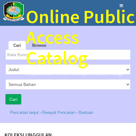
Online Public
Access
Cari
Browse
Catalog
Perpustakaan Umum Kabupaten Banyuwangi
Pencarian lanjut
-
Riwayat Pencarian
-
Bantuan
KOLEKSI UNGGULAN