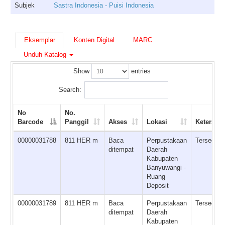
Subjek
Sastra Indonesia - Puisi Indonesia
Eksemplar
Konten Digital
MARC
Unduh Katalog
Show
entries
Search:
No
No.
Barcode
Panggil
Akses
Lokasi
Ketersed
00000031788
811 HER m
Baca
Perpustakaan
Tersedia
ditempat
Daerah
Kabupaten
Banyuwangi -
Ruang
Deposit
00000031789
811 HER m
Baca
Perpustakaan
Tersedia
ditempat
Daerah
Kabupaten