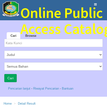
Online Public
Access Catalo
Cari
Browse
Perpustakaan Umum Kabupaten Banyuwangi
Pencarian lanjut
-
Riwayat Pencarian
-
Bantuan
Home
Detail Result