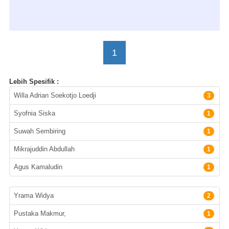
1
Lebih Spesifik :
Pengarang
Willa Adrian Soekotjo Loedji
3
Syofnia Siska
1
Suwah Sembiring
1
Mikrajuddin Abdullah
1
Agus Kamaludin
1
Penerbit
Yrama Widya
2
Pustaka Makmur,
1