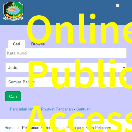
Onlin
Cari
Browse
Publi
Acces
Pencarian lanjut
-
Riwayat Pencarian
-
Bantuan
Home
Pencarian Sederhana
Penunjang Mata Pelajaran