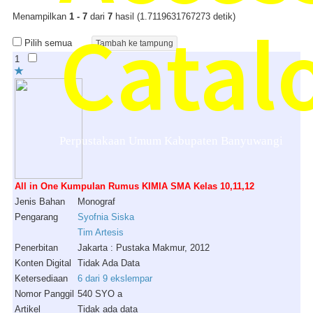
Menampilkan
1 - 7
dari
7
hasil (1.7119631767273 detik)
Catal
Pilih semua
1
Perpustakaan Umum Kabupaten Banyuwangi
All in One Kumpulan Rumus KIMIA SMA Kelas 10,11,12
Jenis Bahan
Monograf
Pengarang
Syofnia Siska
Tim Artesis
Penerbitan
Jakarta : Pustaka Makmur, 2012
Konten Digital
Tidak Ada Data
Ketersediaan
6 dari 9 ekslempar
Nomor Panggil
540 SYO a
Artikel
Tidak ada data